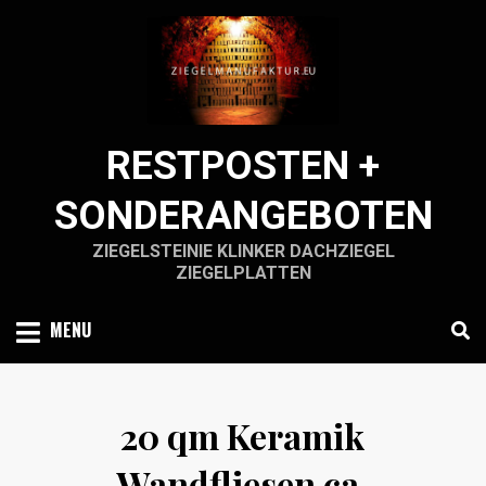
Skip
to
content
RESTPOSTEN +
SONDERANGEBOTEN
ZIEGELSTEINIE KLINKER DACHZIEGEL
ZIEGELPLATTEN
MENU
20 qm Keramik
Wandfliesen ca.