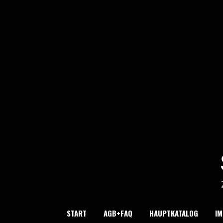
Skip
to
content
START
AGB+FAQ
HAUPTKATALOG
I