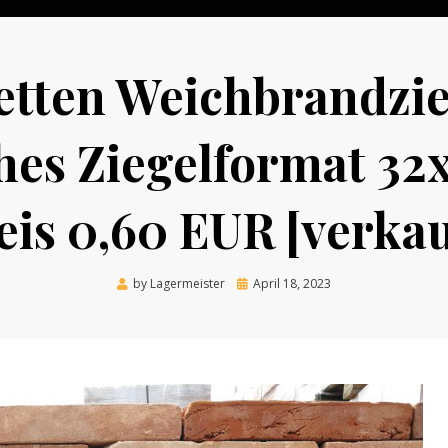
letten Weichbrandzie
ches Ziegelformat 32
eis 0,60 EUR [verkau
Posted
by
Lagermeister
April 18, 2023
on