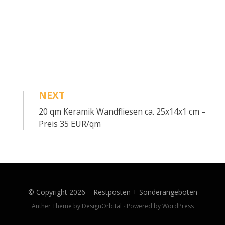
NEXT
20 qm Keramik Wandfliesen ca. 25x14x1 cm –
Preis 35 EUR/qm
© Copyright 2026 –
Restposten + Sonderangeboten
Anther Theme by
DesignOrbital
⋅
Powered by
WordPress