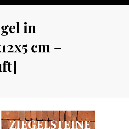
gel in
x12x5 cm –
ft]