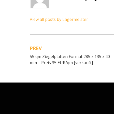
View all posts by Lagermeister
PREV
Beitragsnavigation
55 qm Ziegelplatten Format 285 x 135 x 40
mm – Preis 35 EUR/qm [verkauft]