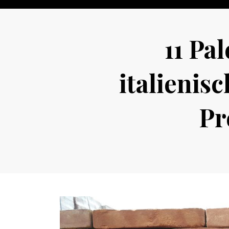
11 Pa
italienis
Pr