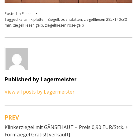
Posted in
Fliesen
Tagged
keramik platten
,
Ziegelbodenplatten
,
ziegelfliesen 285x140x30
mm
,
ziegelfliesen gelb
,
ziegelfliesen rose-gelb
Published by
Lagermeister
View all posts by Lagermeister
PREV
Beitragsnavigation
Klinkerziegel mit GÄNSEHAUT – Preis 0,90 EUR/Stck. +
Formziegel Gratis! [verkauft]