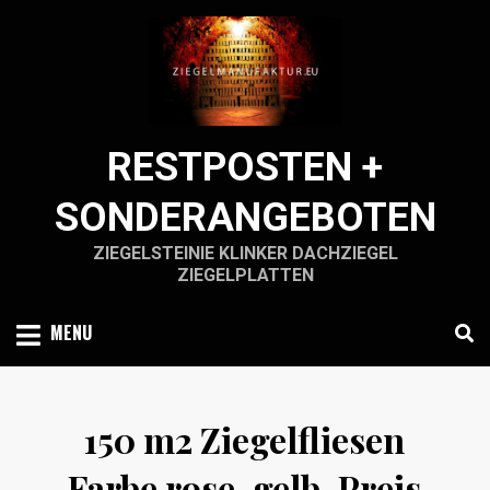
Skip
to
content
RESTPOSTEN +
SONDERANGEBOTEN
ZIEGELSTEINIE KLINKER DACHZIEGEL
ZIEGELPLATTEN
MENU
150 m2 Ziegelfliesen
Farbe rose-gelb. Preis