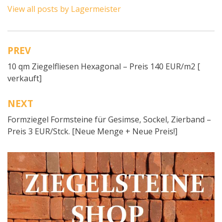
View all posts by Lagermeister
PREV
Beitragsnavigation
10 qm Ziegelfliesen Hexagonal – Preis 140 EUR/m2 [
verkauft]
NEXT
Formziegel Formsteine für Gesimse, Sockel, Zierband –
Preis 3 EUR/Stck. [Neue Menge + Neue Preis!]