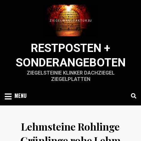
Skip
to
content
RESTPOSTEN +
SONDERANGEBOTEN
ZIEGELSTEINIE KLINKER DACHZIEGEL
ZIEGELPLATTEN
MENU
Lehmsteine Rohlinge
Grünlinge rohe Lehm