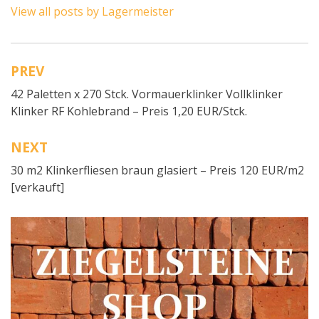
View all posts by Lagermeister
PREV
Beitragsnavigation
42 Paletten x 270 Stck. Vormauerklinker Vollklinker
Klinker RF Kohlebrand – Preis 1,20 EUR/Stck.
NEXT
30 m2 Klinkerfliesen braun glasiert – Preis 120 EUR/m2
[verkauft]