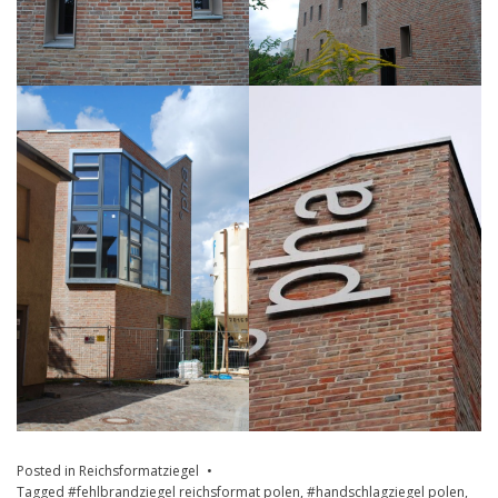
Posted in
Reichsformatziegel
Tagged
#fehlbrandziegel reichsformat polen
,
#handschlagziegel polen
,