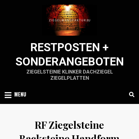
Skip
to
content
RESTPOSTEN +
SONDERANGEBOTEN
ZIEGELSTEINIE KLINKER DACHZIEGEL
ZIEGELPLATTEN
MENU
RF Ziegelsteine
Backsteine Handform