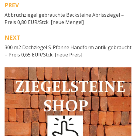
PREV
Beitragsnavigation
Abbruchziegel gebrauchte Backsteine Abrissziegel –
Preis 0,80 EUR/Stck. [neue Menge!]
NEXT
300 m2 Dachziegel S-Pfanne Handform antik gebraucht
– Preis 0,65 EUR/Stck. [neue Preis]