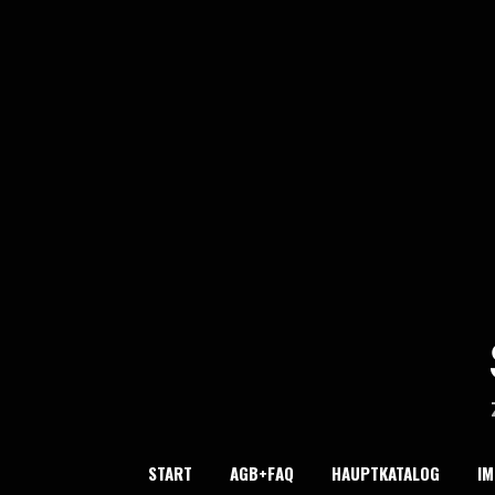
Skip
to
content
START
AGB+FAQ
HAUPTKATALOG
I