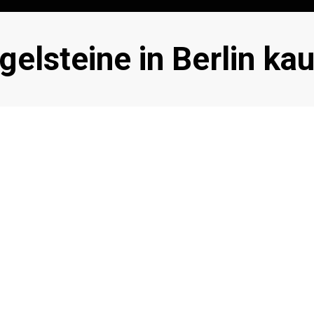
hlagwort
gelsteine in Berlin ka