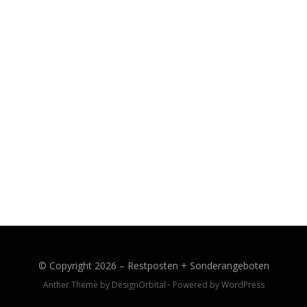
© Copyright 2026 –
Restposten + Sonderangeboten
Anther Theme by
DesignOrbital
⋅
Powered by
WordPress