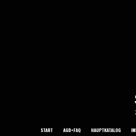
Skip
to
content
START
AGB+FAQ
HAUPTKATALOG
I