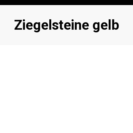
Schlagwort
:
Ziegelsteine gelb