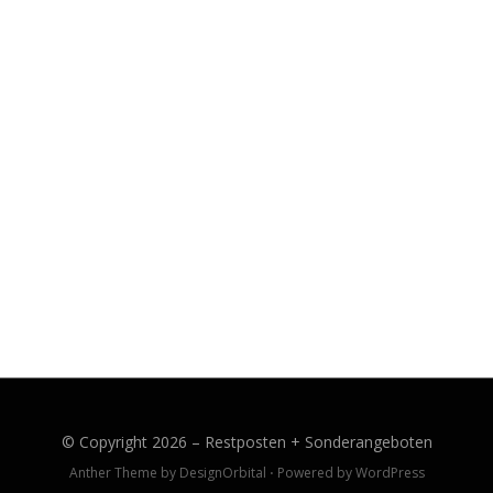
© Copyright 2026 –
Restposten + Sonderangeboten
Anther Theme by
DesignOrbital
⋅
Powered by
WordPress