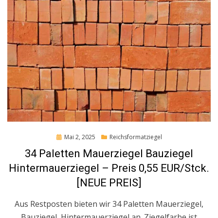
Posted
Mai 2, 2025
Reichsformatziegel
on
34 Paletten Mauerziegel Bauziegel
Hintermauerziegel – Preis 0,55 EUR/Stck.
[NEUE PREIS]
Aus Restposten bieten wir 34 Paletten Mauerziegel,
Bauziegel, Hintermauerziegel an. Ziegelfarbe ist