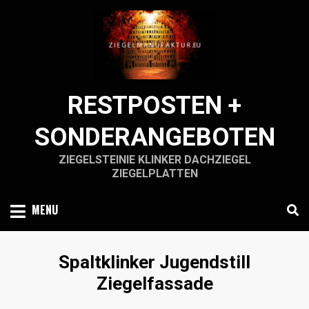
Skip
to
content
RESTPOSTEN +
SONDERANGEBOTEN
ZIEGELSTEINIE KLINKER DACHZIEGEL
ZIEGELPLATTEN
MENU
Schlagwort
:
Spaltklinker Jugendstill
Ziegelfassade