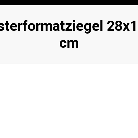
lagwort
sterformatziegel 28x
cm