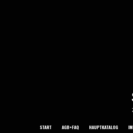
Skip
to
content
START
AGB+FAQ
HAUPTKATALOG
I