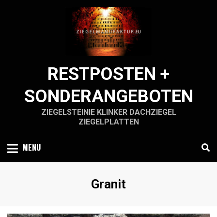
Skip
to
content
RESTPOSTEN +
SONDERANGEBOTEN
ZIEGELSTEINIE KLINKER DACHZIEGEL
ZIEGELPLATTEN
MENU
Schlagwort
:
Granit