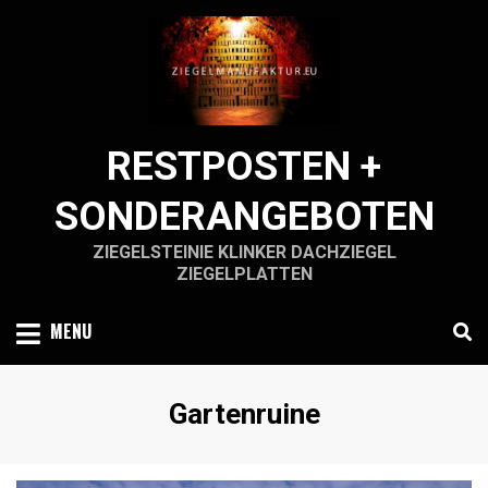
Skip
to
content
RESTPOSTEN +
SONDERANGEBOTEN
ZIEGELSTEINIE KLINKER DACHZIEGEL
ZIEGELPLATTEN
MENU
Schlagwort
:
Gartenruine