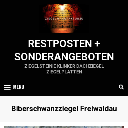
Skip
to
content
RESTPOSTEN +
SONDERANGEBOTEN
ZIEGELSTEINIE KLINKER DACHZIEGEL
ZIEGELPLATTEN
MENU
Schlagwort
:
Biberschwanzziegel Freiwaldau