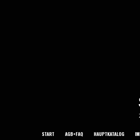
Skip
to
content
START
AGB+FAQ
HAUPTKATALOG
I